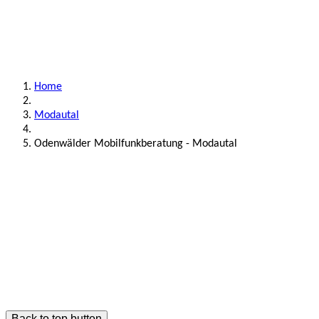
Home
Modautal
Odenwälder Mobilfunkberatung - Modautal
Back to top button